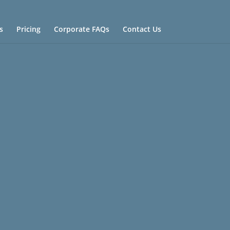
s
Pricing
Corporate FAQs
Contact Us
ing elit.