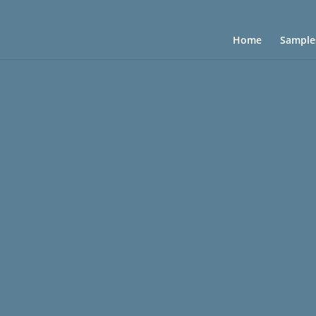
Home
Sample
Lorem ipsum dolor sit amet
sum dolor sit amet, consectetur adipisc