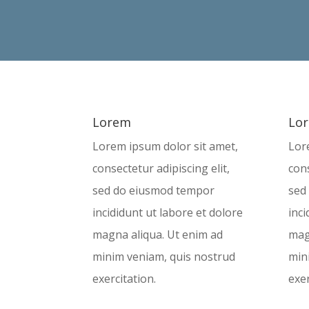
nostrud exercitation.
Lorem
Lo
Lorem ipsum dolor sit amet,
Lor
consectetur adipiscing elit,
cons
sed do eiusmod tempor
sed
incididunt ut labore et dolore
inci
magna aliqua. Ut enim ad
mag
minim veniam, quis nostrud
min
exercitation.
exer